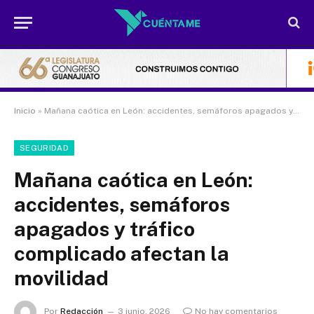
Inicio
»
Mañana caótica en León: accidentes, semáforos apagados y tráfico complicado afectan la movilidad
SEGURIDAD
Mañana caótica en León:
accidentes, semáforos
apagados y tráfico
complicado afectan la
movilidad
Por
Redacción
3 junio, 2026
No hay comentarios