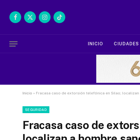
Facebook
X
Instagram
TikTok
(Twitter)
INICIO
CIUDADES
Inicio
»
Fracasa caso de extorsión telefónica en Silao; localizan
SEGURIDAD
Fracasa caso de extorsi
localizan a hombre sano