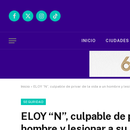
Facebook
X
Instagram
TikTok
(Twitter)
INICIO
CIUDADES
Inicio
»
ELOY “N”, culpable de privar de la vida a un hombre y l
SEGURIDAD
ELOY “N”, culpable de p
hombre y lesionar a s