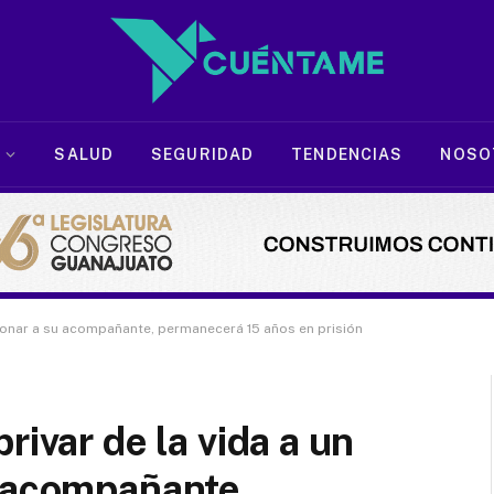
SALUD
SEGURIDAD
TENDENCIAS
NOSO
esionar a su acompañante, permanecerá 15 años en prisión
rivar de la vida a un
u acompañante,