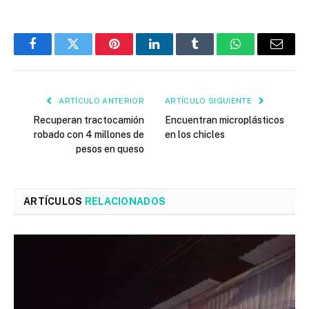
Facebook
Twitter
Pinterest
LinkedIn
Tumblr
WhatsApp
Email
ARTÍCULO ANTERIOR
ARTÍCULO SIGUIENTE
Recuperan tractocamión
Encuentran microplásticos
robado con 4 millones de
en los chicles
pesos en queso
ARTÍCULOS
RELACIONADOS