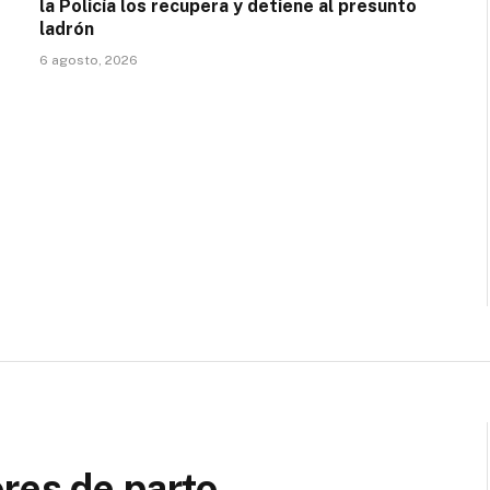
la Policía los recupera y detiene al presunto
ladrón
6 agosto, 2026
res de parto