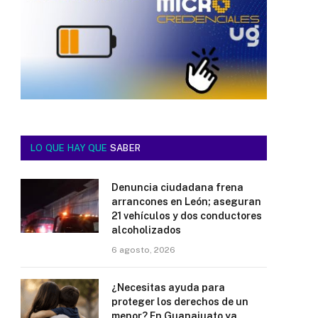
LO QUE HAY QUE
SABER
Denuncia ciudadana frena
arrancones en León; aseguran
21 vehículos y dos conductores
alcoholizados
6 agosto, 2026
¿Necesitas ayuda para
proteger los derechos de un
menor? En Guanajuato ya