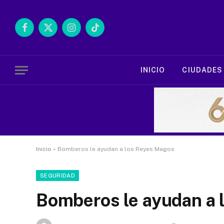
Facebook
X
Instagram
TikTok
(Twitter)
INICIO
CIUDADES
Inicio
»
Bomberos le ayudan a los Reyes Magos
SEGURIDAD
Bomberos le ayudan a 