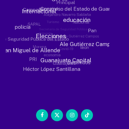
Facebook
X
Instagram
TikTok
(Twitter)