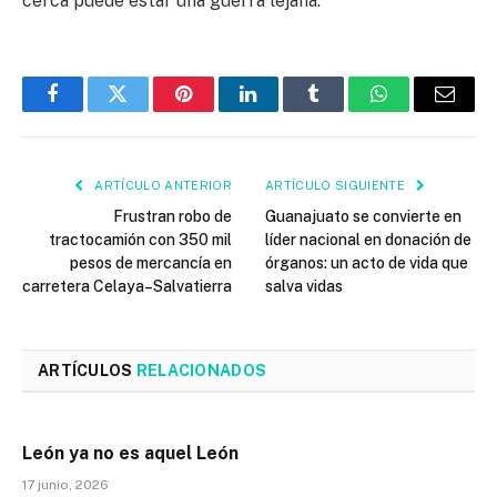
cerca puede estar una guerra lejana.
Facebook
Twitter
Pinterest
LinkedIn
Tumblr
WhatsApp
Email
ARTÍCULO ANTERIOR
ARTÍCULO SIGUIENTE
Frustran robo de
Guanajuato se convierte en
tractocamión con 350 mil
líder nacional en donación de
pesos de mercancía en
órganos: un acto de vida que
carretera Celaya–Salvatierra
salva vidas
ARTÍCULOS
RELACIONADOS
León ya no es aquel León
17 junio, 2026