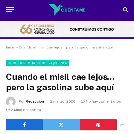
Inicio
»
Cuando el misil cae lejos… pero la gasolina sube aquí
NI DE DERECHA, NI DE IZQUIERDA
Cuando el misil cae lejos…
pero la gasolina sube aquí
Por
Redacción
2 marzo, 2026
No hay comentarios
2 Mins de lectura