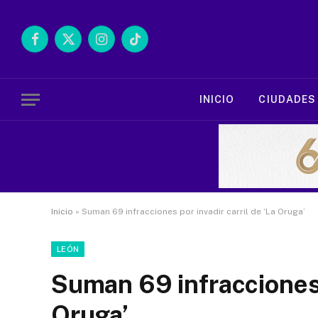
Facebook
X
Instagram
TikTok
(Twitter)
INICIO
CIUDADES
Inicio
»
Suman 69 infracciones por invadir carril de ‘La Oruga’
LEÓN
Suman 69 infracciones p
Oruga’