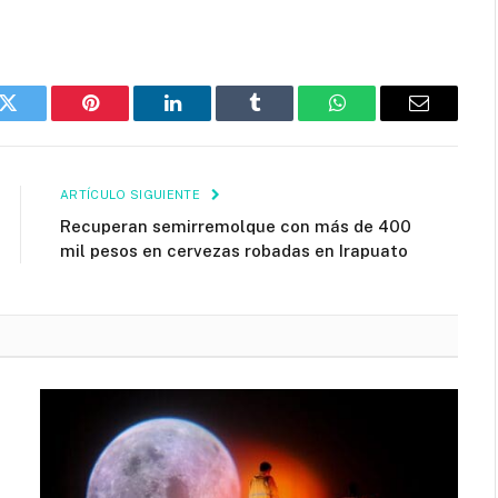
k
Twitter
Pinterest
LinkedIn
Tumblr
WhatsApp
Email
ARTÍCULO SIGUIENTE
Recuperan semirremolque con más de 400
mil pesos en cervezas robadas en Irapuato