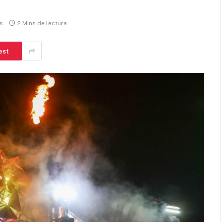
s
2 Mins de lectura
est