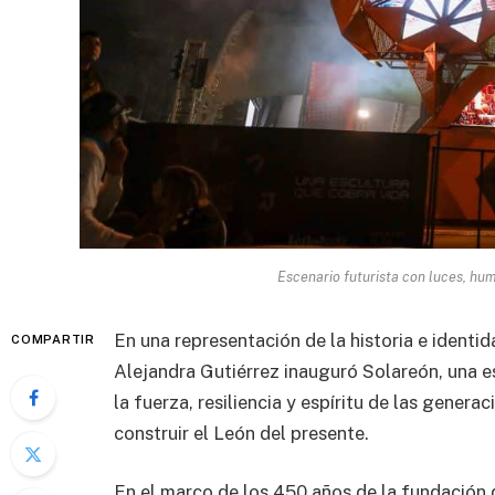
Escenario futurista con luces, hum
En una representación de la historia e identid
COMPARTIR
Alejandra Gutiérrez inauguró Solareón, una 
la fuerza, resiliencia y espíritu de las gener
construir el León del presente.
En el marco de los 450 años de la fundación d