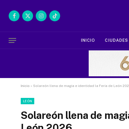
Facebook
X
Instagram
TikTok
(Twitter)
INICIO
CIUDADES
Inicio
»
Solareón llena de magia e identidad la Fería de León 20
LEÓN
Solareón llena de magia
León 2026