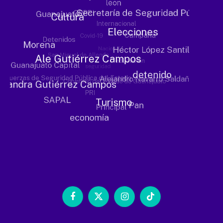
Facebook
X
Instagram
TikTok
(Twitter)