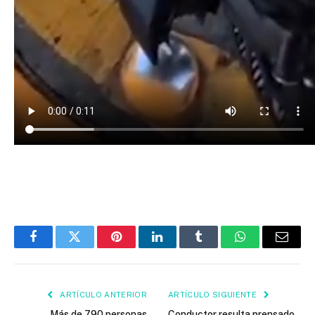
Facebook
Twitter
Pinterest
LinkedIn
Tumblr
WhatsApp
Email
ARTÍCULO ANTERIOR
ARTÍCULO SIGUIENTE
Más de 790 personas
Conductor resulta prensado