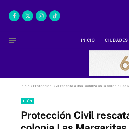
Facebook
X
Instagram
TikTok
(Twitter)
INICIO
CIUDADES
Inicio
»
Protección Civil rescata a una lechuza en la colonia Las 
LEÓN
Protección Civil rescat
colonia Las Margaritas