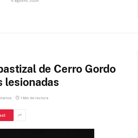
6 agosto, 2026
pastizal de Cerro Gordo
s lesionadas
tarios
1 Min de lectura
est