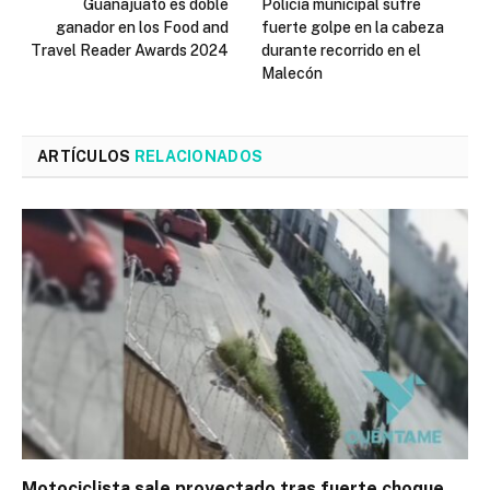
Guanajuato es doble
Policía municipal sufre
ganador en los Food and
fuerte golpe en la cabeza
Travel Reader Awards 2024
durante recorrido en el
Malecón
ARTÍCULOS
RELACIONADOS
Motociclista sale proyectado tras fuerte choque