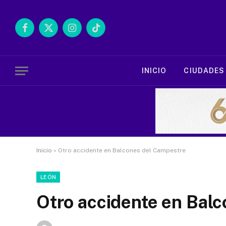
Facebook
X
Instagram
TikTok
(Twitter)
INICIO
CIUDADES
Inicio
»
Otro accidente en Balcones del Campestre
LEÓN
Otro accidente en Bal