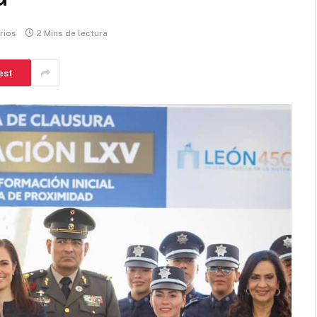
rios
2 Mins de lectura
est