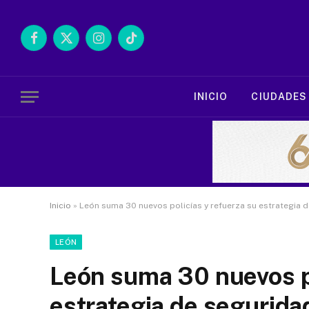
Facebook
X
Instagram
TikTok
(Twitter)
INICIO
CIUDADES
Inicio
»
León suma 30 nuevos policías y refuerza su estrategia 
LEÓN
León suma 30 nuevos po
estrategia de segurida