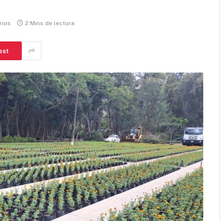
rios
2 Mins de lectura
est