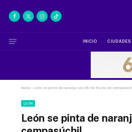
Facebook
X
Instagram
TikTok
(Twitter)
INICIO
CIUDADES
Inicio
»
León se pinta de naranja con 28 mil flores de cempasúch
LEÓN
León se pinta de naranj
cempasúchil