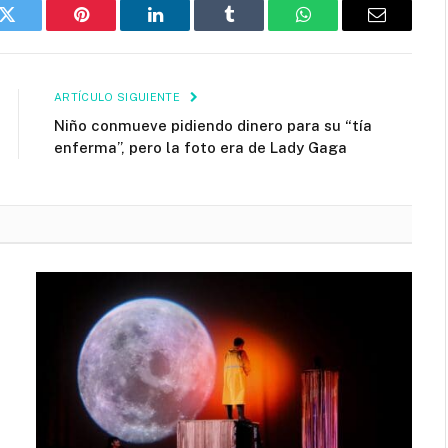
k
Twitter
Pinterest
LinkedIn
Tumblr
WhatsApp
Email
ARTÍCULO SIGUIENTE
Niño conmueve pidiendo dinero para su “tía
enferma”, pero la foto era de Lady Gaga