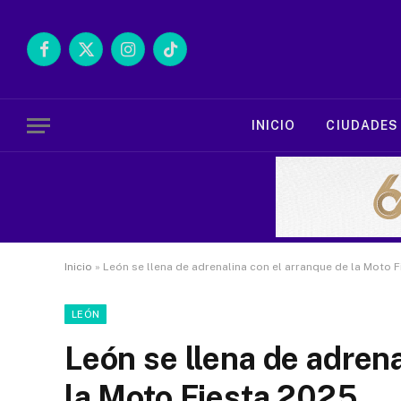
Facebook
X
Instagram
TikTok
(Twitter)
INICIO
CIUDADES
Inicio
»
León se llena de adrenalina con el arranque de la Moto 
LEÓN
León se llena de adrena
la Moto Fiesta 2025