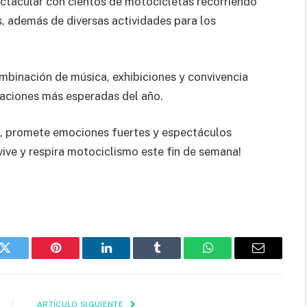
ctacular con cientos de motocicletas recorriendo
s, además de diversas actividades para los
mbinación de música, exhibiciones y convivencia
raciones más esperadas del año.
o, promete emociones fuertes y espectáculos
vive y respira motociclismo este fin de semana!
k
Twitter
Pinterest
LinkedIn
Tumblr
WhatsApp
Email
ARTÍCULO SIGUIENTE