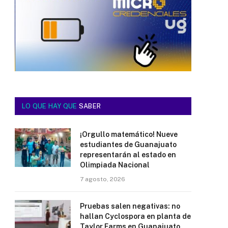
LO QUE HAY QUE
SABER
¡Orgullo matemático! Nueve
estudiantes de Guanajuato
representarán al estado en
Olimpiada Nacional
7 agosto, 2026
Pruebas salen negativas: no
hallan Cyclospora en planta de
Taylor Farms en Guanajuato