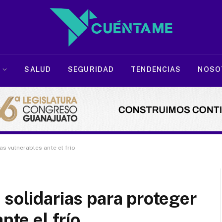
SALUD
SEGURIDAD
TENDENCIAS
NOSO
as vulnerables ante el frío
 solidarias para proteger
nte el frío