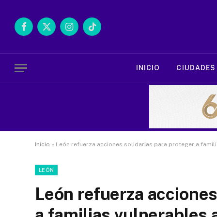
Facebook
X
Instagram
TikTok
(Twitter)
INICIO
CIUDADES
Inicio
»
León refuerza acciones solidarias para proteger a famili
LEÓN
León refuerza acciones
a familias vulnerables a