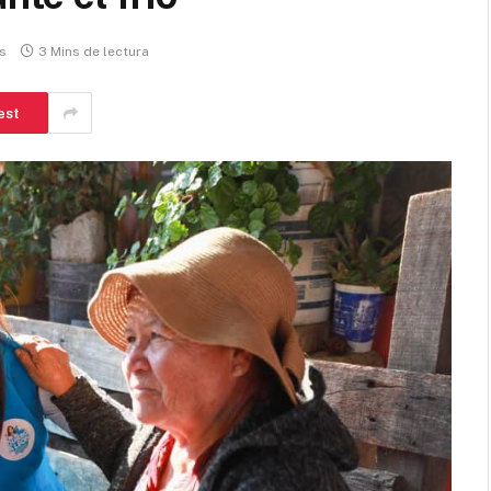
s
3 Mins de lectura
est