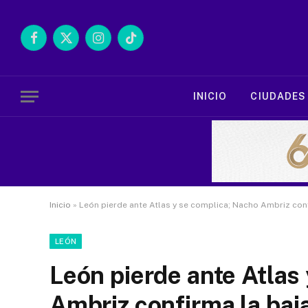
Facebook
X
Instagram
TikTok
(Twitter)
INICIO
CIUDADES
Inicio
»
León pierde ante Atlas y se complica; Nacho Ambriz conf
LEÓN
León pierde ante Atlas
Ambriz confirma la baj