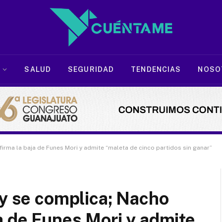
SALUD
SEGURIDAD
TENDENCIAS
NOSO
irma la baja de Funes Mori y admite “maleta de cinco partidos sin ganar”
 y se complica; Nacho
a de Funes Mori y admite