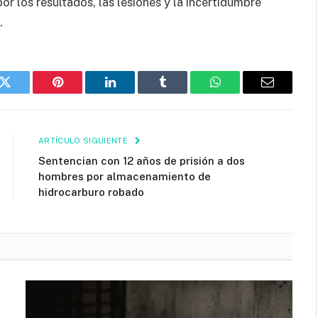
or los resultados, las lesiones y la incertidumbre
.
k
Twitter
Pinterest
LinkedIn
Tumblr
WhatsApp
Email
ARTÍCULO SIGUIENTE
Sentencian con 12 años de prisión a dos
hombres por almacenamiento de
hidrocarburo robado