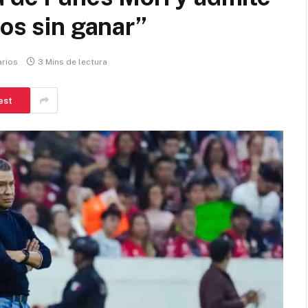
dos sin ganar”
rios
3 Mins de lectura
est