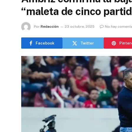
“maleta de cinco parti
Por
Redacción
23 octubre, 2025
No hay comenta
Facebook
Twitter
Pinter