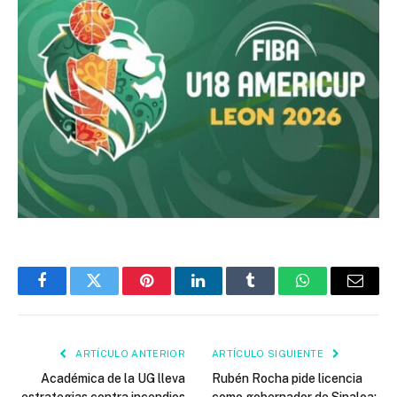
Facebook
Twitter
Pinterest
LinkedIn
Tumblr
WhatsApp
Email
ARTÍCULO ANTERIOR
ARTÍCULO SIGUIENTE
Académica de la UG lleva
Rubén Rocha pide licencia
estrategias contra incendios
como gobernador de Sinaloa;