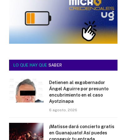
LO QUE HAY QUE
SABER
Detienen al exgobernador
Ángel Aguirre por presunto
encubrimiento en el caso
Ayotzinapa
6 agosto, 2026
¡Matisse dará concierto gratis
en Guanajuato! Así puedes
conseguir tu entrada