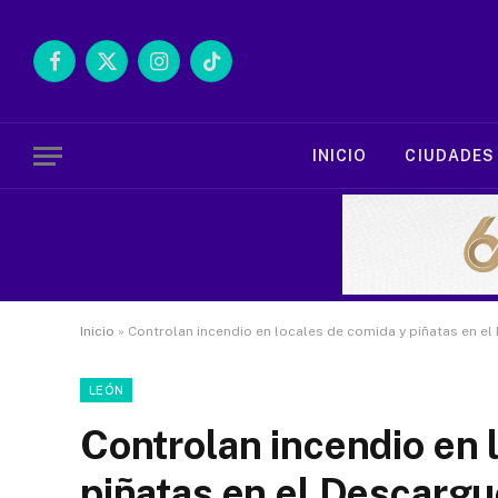
Facebook
X
Instagram
TikTok
(Twitter)
INICIO
CIUDADES
Inicio
»
Controlan incendio en locales de comida y piñatas en el
LEÓN
Controlan incendio en 
piñatas en el Descargu