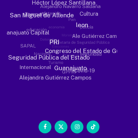
Facebook
X
Instagram
TikTok
(Twitter)