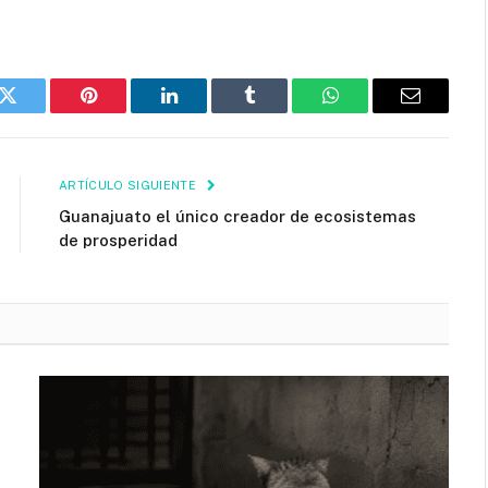
k
Twitter
Pinterest
LinkedIn
Tumblr
WhatsApp
Email
ARTÍCULO SIGUIENTE
Guanajuato el único creador de ecosistemas
de prosperidad