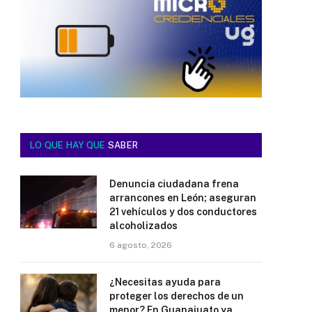
LO QUE HAY QUE
SABER
Denuncia ciudadana frena
arrancones en León; aseguran
21 vehículos y dos conductores
alcoholizados
6 agosto, 2026
¿Necesitas ayuda para
proteger los derechos de un
menor? En Guanajuato ya