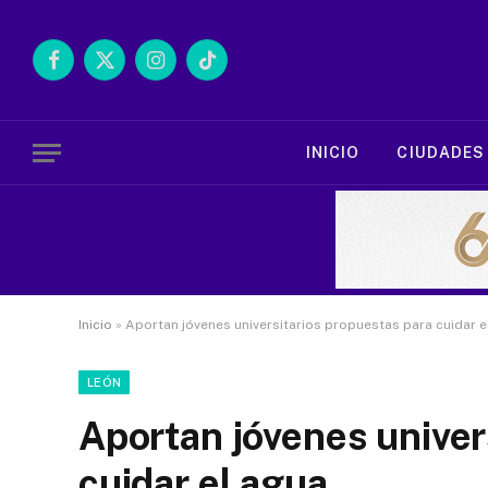
Facebook
X
Instagram
TikTok
(Twitter)
INICIO
CIUDADES
Inicio
»
Aportan jóvenes universitarios propuestas para cuidar e
LEÓN
Aportan jóvenes univer
cuidar el agua