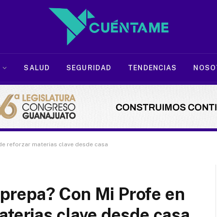
SALUD
SEGURIDAD
TENDENCIAS
NOSO
uede reforzar materias clave desde casa
la prepa? Con Mi Profe en
aterias clave desde casa