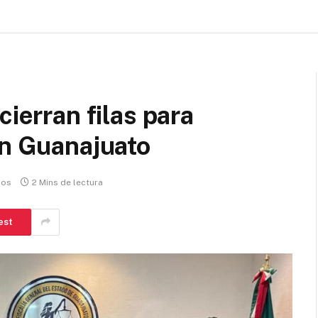
cierran filas para
en Guanajuato
ios
2 Mins de lectura
est