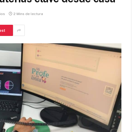
ios
2 Mins de lectura
est