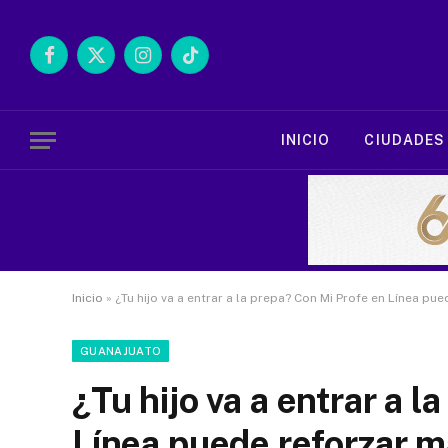
Facebook
X
Instagram
TikTok
(Twitter)
INICIO
CIUDADES
Inicio
»
¿Tu hijo va a entrar a la prepa? Con Mi Profe en Línea p
GUANAJUATO
¿Tu hijo va a entrar a 
Línea puede reforzar m