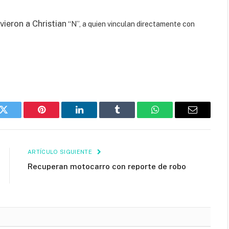
vieron a Christian
“N”, a quien vinculan directamente con
k
Twitter
Pinterest
LinkedIn
Tumblr
WhatsApp
Email
ARTÍCULO SIGUIENTE
Recuperan motocarro con reporte de robo