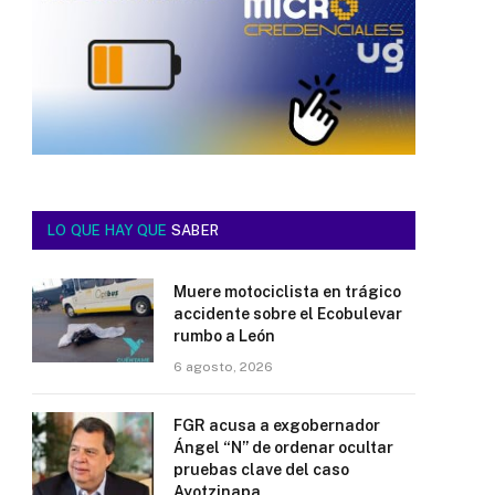
LO QUE HAY QUE
SABER
Muere motociclista en trágico
accidente sobre el Ecobulevar
rumbo a León
6 agosto, 2026
FGR acusa a exgobernador
Ángel “N” de ordenar ocultar
pruebas clave del caso
Ayotzinapa