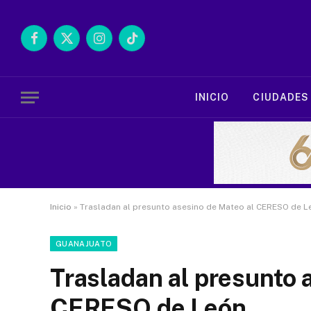
Facebook
X
Instagram
TikTok
(Twitter)
INICIO
CIUDADES
Inicio
»
Trasladan al presunto asesino de Mateo al CERESO de L
GUANAJUATO
Trasladan al presunto 
CERESO de León