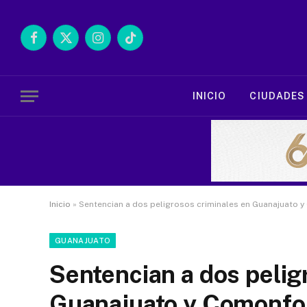
Facebook
X
Instagram
TikTok
(Twitter)
INICIO
CIUDADES
Inicio
»
Sentencian a dos peligrosos criminales en Guanajuato y
GUANAJUATO
Sentencian a dos pelig
Guanajuato y Comonfor