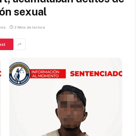
ión sexual
ios
2 Mins de lectura
est