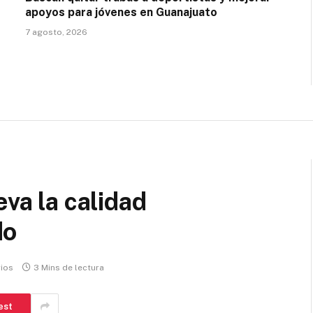
apoyos para jóvenes en Guanajuato
7 agosto, 2026
eva la calidad
do
ios
3 Mins de lectura
est