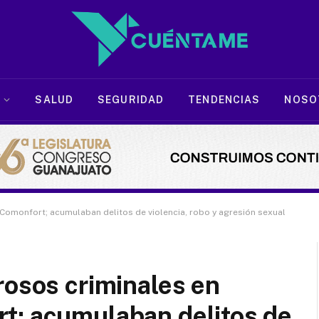
SALUD
SEGURIDAD
TENDENCIAS
NOSO
 Comonfort; acumulaban delitos de violencia, robo y agresión sexual
rosos criminales en
t; acumulaban delitos de