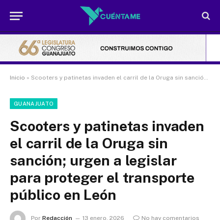
Inicio
»
Scooters y patinetas invaden el carril de la Oruga sin sanción; urgen a legislar para proteger el transporte público en León
GUANAJUATO
Scooters y patinetas invaden
el carril de la Oruga sin
sanción; urgen a legislar
para proteger el transporte
público en León
Por
Redacción
13 enero, 2026
No hay comentarios