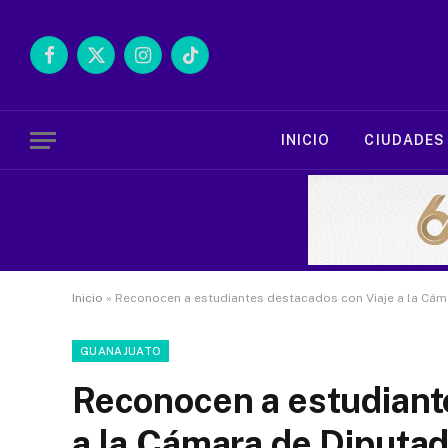
Facebook
X
Instagram
TikTok
(Twitter)
INICIO
CIUDADES
Inicio
»
Reconocen a estudiantes destacados con Viaje a la Cá
GUANAJUATO
Reconocen a estudiant
a la Cámara de Diputa