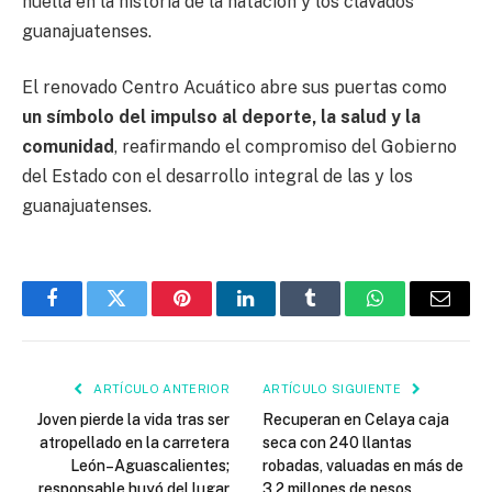
huella en la historia de la natación y los clavados
guanajuatenses.
El renovado Centro Acuático abre sus puertas como
un símbolo del impulso al deporte, la salud y la
comunidad
, reafirmando el compromiso del Gobierno
del Estado con el desarrollo integral de las y los
guanajuatenses.
Facebook
Twitter
Pinterest
LinkedIn
Tumblr
WhatsApp
Email
ARTÍCULO ANTERIOR
ARTÍCULO SIGUIENTE
Joven pierde la vida tras ser
Recuperan en Celaya caja
atropellado en la carretera
seca con 240 llantas
León–Aguascalientes;
robadas, valuadas en más de
responsable huyó del lugar
3.2 millones de pesos