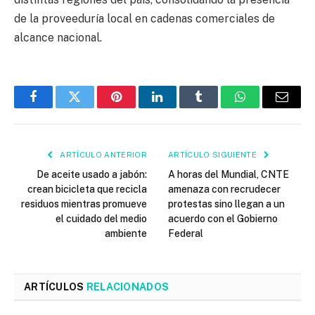
de la proveeduría local en cadenas comerciales de
alcance nacional.
Facebook
Twitter
Pinterest
LinkedIn
Tumblr
WhatsApp
Email
ARTÍCULO ANTERIOR
ARTÍCULO SIGUIENTE
De aceite usado a jabón:
A horas del Mundial, CNTE
crean bicicleta que recicla
amenaza con recrudecer
residuos mientras promueve
protestas sino llegan a un
el cuidado del medio
acuerdo con el Gobierno
ambiente
Federal
ARTÍCULOS
RELACIONADOS