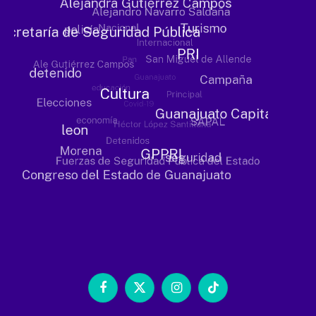
Facebook
X
Instagram
TikTok
(Twitter)