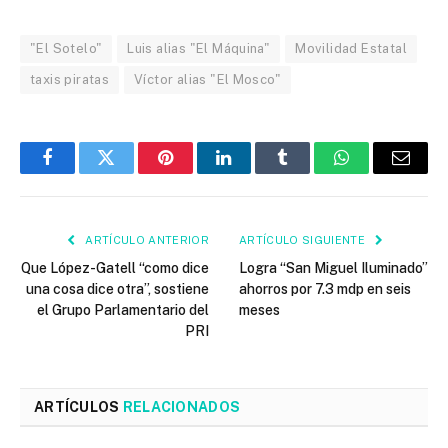
"El Sotelo"
Luis alias "El Máquina"
Movilidad Estatal
taxis piratas
Víctor alias "El Mosco"
Facebook
Twitter
Pinterest
LinkedIn
Tumblr
WhatsApp
Email
ARTÍCULO ANTERIOR
ARTÍCULO SIGUIENTE
Que López-Gatell “como dice
Logra “San Miguel Iluminado”
una cosa dice otra”, sostiene
ahorros por 7.3 mdp en seis
el Grupo Parlamentario del
meses
PRI
ARTÍCULOS
RELACIONADOS