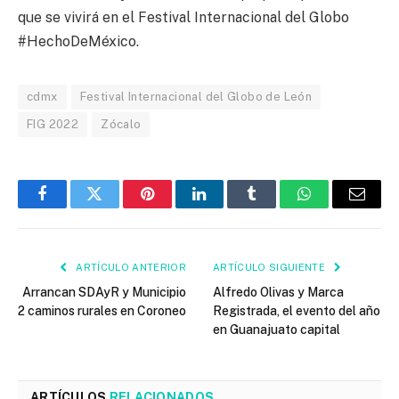
que se vivirá en el Festival Internacional del Globo
#HechoDeMéxico.
cdmx
Festival Internacional del Globo de León
FIG 2022
Zócalo
Facebook
Twitter
Pinterest
LinkedIn
Tumblr
WhatsApp
Email
ARTÍCULO ANTERIOR
ARTÍCULO SIGUIENTE
Arrancan SDAyR y Municipio
Alfredo Olivas y Marca
2 caminos rurales en Coroneo
Registrada, el evento del año
en Guanajuato capital
ARTÍCULOS
RELACIONADOS