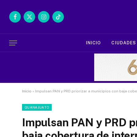
Facebook
X
Instagram
TikTok
(Twitter)
INICIO
CIUDADES
Inicio
»
Impulsan PAN y PRD priorizar a municipios con baja cober
GUANAJUATO
Impulsan PAN y PRD pri
baja cobertura de inter