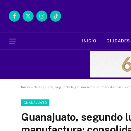
Facebook
X
Instagram
TikTok
(Twitter)
INICIO
CIUDADES
Inicio
»
Guanajuato, segundo lugar nacional en manufactura; con
GUANAJUATO
Guanajuato, segundo l
manufactura; consolida