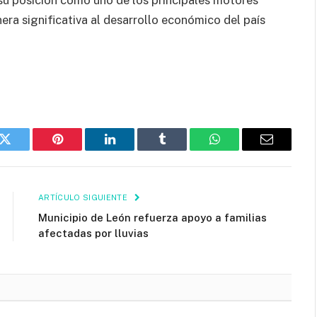
su posición como uno de los principales motores
ra significativa al desarrollo económico del país
k
Twitter
Pinterest
LinkedIn
Tumblr
WhatsApp
Email
ARTÍCULO SIGUIENTE
Municipio de León refuerza apoyo a familias
afectadas por lluvias