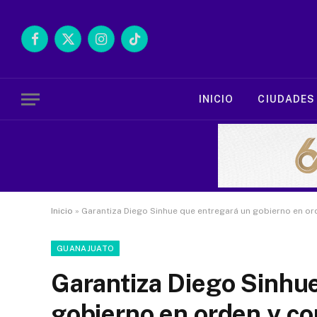
Facebook
X
Instagram
TikTok
(Twitter)
INICIO
CIUDADES
Inicio
»
Garantiza Diego Sinhue que entregará un gobierno en or
GUANAJUATO
Garantiza Diego Sinhu
gobierno en orden y co