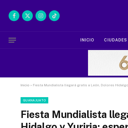
Facebook
X
Instagram
TikTok
(Twitter)
INICIO
CIUDADES
Inicio
»
Fiesta Mundialista llegará gratis a León, Dolores Hidalg
GUANAJUATO
Fiesta Mundialista lleg
Hidalgo y Yuriria; esp