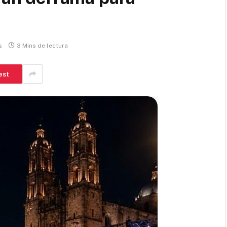
s
3 Mins de lectura
est