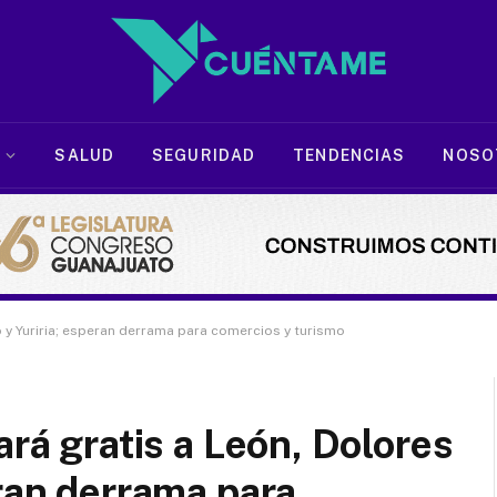
SALUD
SEGURIDAD
TENDENCIAS
NOSO
o y Yuriria; esperan derrama para comercios y turismo
ará gratis a León, Dolores
eran derrama para