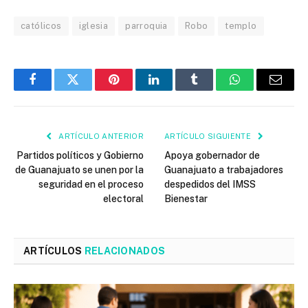
católicos
iglesia
parroquia
Robo
templo
Facebook
Twitter
Pinterest
LinkedIn
Tumblr
WhatsApp
Email
ARTÍCULO ANTERIOR
ARTÍCULO SIGUIENTE
Partidos políticos y Gobierno
Apoya gobernador de
de Guanajuato se unen por la
Guanajuato a trabajadores
seguridad en el proceso
despedidos del IMSS
electoral
Bienestar
ARTÍCULOS
RELACIONADOS