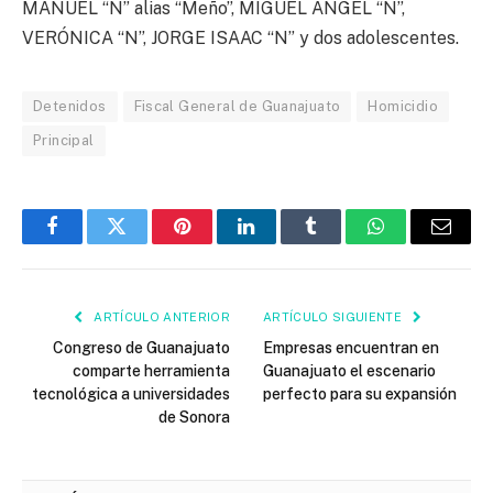
MANUEL “N” alias “Meño”, MIGUEL ÁNGEL “N”,
VERÓNICA “N”, JORGE ISAAC “N” y dos adolescentes.
Detenidos
Fiscal General de Guanajuato
Homicidio
Principal
Facebook
Twitter
Pinterest
LinkedIn
Tumblr
WhatsApp
Email
ARTÍCULO ANTERIOR
ARTÍCULO SIGUIENTE
Congreso de Guanajuato
Empresas encuentran en
comparte herramienta
Guanajuato el escenario
tecnológica a universidades
perfecto para su expansión
de Sonora