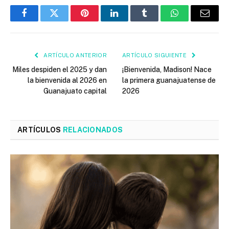
Facebook
Twitter
Pinterest
LinkedIn
Tumblr
WhatsApp
Email
ARTÍCULO ANTERIOR
ARTÍCULO SIGUIENTE
Miles despiden el 2025 y dan
¡Bienvenida, Madison! Nace
la bienvenida al 2026 en
la primera guanajuatense de
Guanajuato capital
2026
ARTÍCULOS
RELACIONADOS