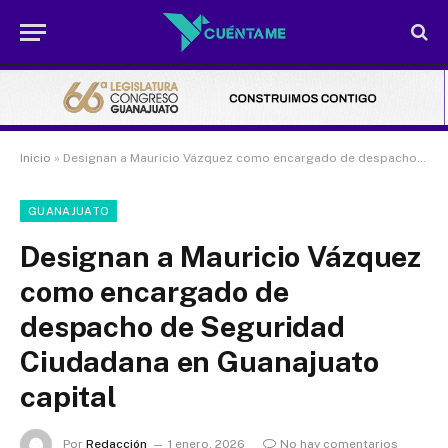
Inicio
»
Designan a Mauricio Vázquez como encargado de despacho de Seguridad Ciudadana en Guanajuato capital
GUANAJUATO
Designan a Mauricio Vázquez
como encargado de
despacho de Seguridad
Ciudadana en Guanajuato
capital
Por
Redacción
1 enero, 2026
No hay comentarios