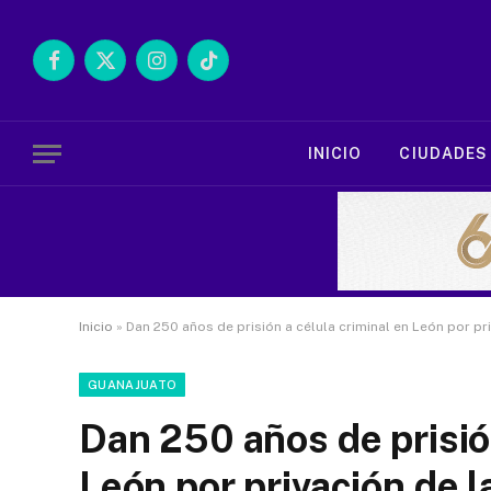
Facebook
X
Instagram
TikTok
(Twitter)
INICIO
CIUDADES
Inicio
»
Dan 250 años de prisión a célula criminal en León por pri
GUANAJUATO
Dan 250 años de prisión
León por privación de l