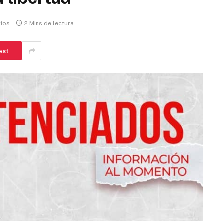
rios
2 Mins de lectura
est