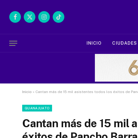
Facebook
X
Instagram
TikTok
(Twitter)
INICIO
CIUDADES
Inicio
»
Cantan más de 15 mil asistentes todos los éxitos de Pan
GUANAJUATO
Cantan más de 15 mil a
éxitos de Pancho Barra