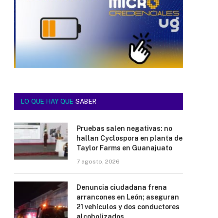
LO QUE HAY QUE
SABER
Pruebas salen negativas: no
hallan Cyclospora en planta de
Taylor Farms en Guanajuato
7 agosto, 2026
Denuncia ciudadana frena
arrancones en León; aseguran
21 vehículos y dos conductores
alcoholizados