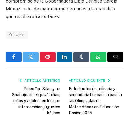
compromiso de la Gobernadora Libia Dennise García
Múñoz Ledo, de mantenerse cercanos a las familias
que resultaron afectadas.
Principal
Facebook
Twitter
Pinterest
LinkedIn
Tumblr
WhatsApp
Email
ARTÍCULO ANTERIOR
ARTÍCULO SIGUIENTE
Piden “un Silao y un
Estudiantes de primaria y
Guanajuato en paz” niñas,
secundaria buscan su pase a
niños y adolescentes que
las Olimpiadas de
intercambian juguetes
Matemáticas en Educación
bélicos
Básica 2025