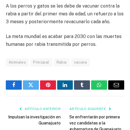
A los perros y gatos se les debe de vacunar contra la
rabia a partir del primer mes de edad, un refuerzo a los
3 meses y posteriormente revacunarlo cada año.
La meta mundial es acabar para 2030 con las muertes
humanas por rabia transmitida por perros.
Animales
Principal
Rabia
vacuna
Facebook
Twitter
Pinterest
LinkedIn
Tumblr
WhatsApp
Email
ARTÍCULO ANTERIOR
ARTÍCULO SIGUIENTE
Impulsan la investigación en
Se enfrentarán por primera
Guanajuato
vez candidatas a la
gubernatura de Guanajuato