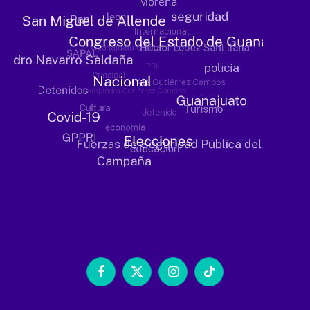
Facebook
X
Instagram
TikTok
(Twitter)