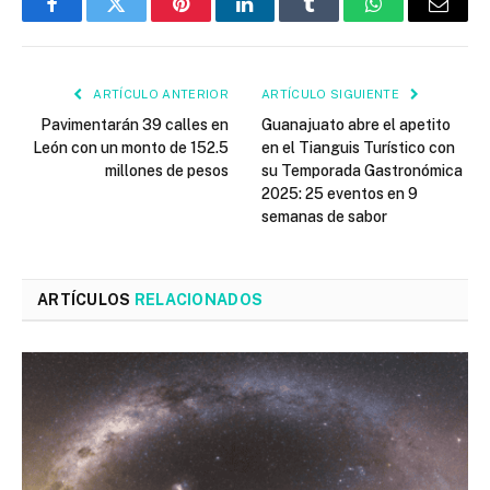
Facebook
Twitter
Pinterest
LinkedIn
Tumblr
WhatsApp
Email
ARTÍCULO ANTERIOR
ARTÍCULO SIGUIENTE
Pavimentarán 39 calles en
Guanajuato abre el apetito
León con un monto de 152.5
en el Tianguis Turístico con
millones de pesos
su Temporada Gastronómica
2025: 25 eventos en 9
semanas de sabor
ARTÍCULOS
RELACIONADOS