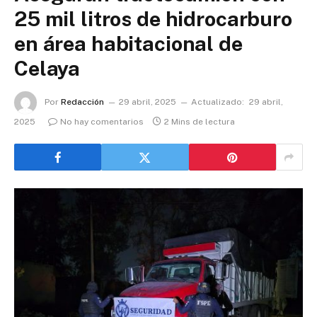
25 mil litros de hidrocarburo
en área habitacional de
Celaya
Por
Redacción
29 abril, 2025
Actualizado:
29 abril,
2025
No hay comentarios
2 Mins de lectura