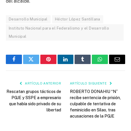
del alcalde.
Desarrollo Municipal
Héctor López Santillana
Instituto Nacional para el Federalismo y el Desarrollo
Municipal
Facebook
Twitter
Pinterest
LinkedIn
Tumblr
WhatsApp
Email
ARTÍCULO ANTERIOR
ARTÍCULO SIGUIENTE
Rescatan grupos tácticos de
ROBERTO DONAHIU “N”
PGJE y SSPE a empresario
recibe sentencia de prisión,
que había sido privado de su
culpable de tentativa de
libertad
feminicidio en Silao, tras
acusaciones de la PGJE