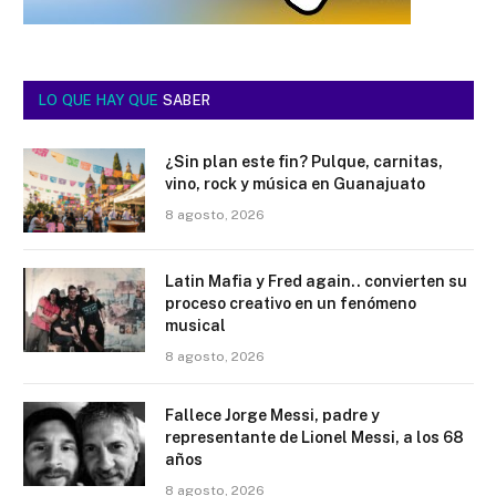
LO QUE HAY QUE
SABER
¿Sin plan este fin? Pulque, carnitas,
vino, rock y música en Guanajuato
8 agosto, 2026
Latin Mafia y Fred again.. convierten su
proceso creativo en un fenómeno
musical
8 agosto, 2026
Fallece Jorge Messi, padre y
representante de Lionel Messi, a los 68
años
8 agosto, 2026