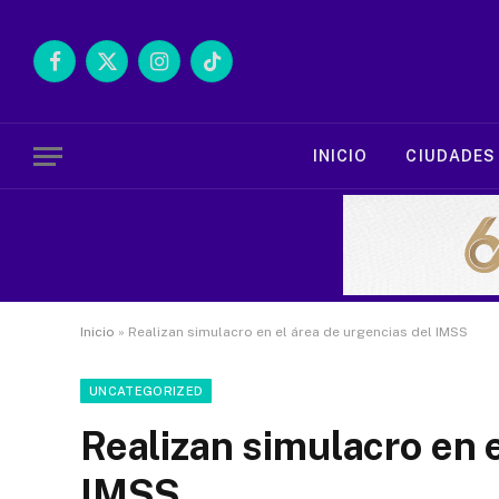
Facebook
X
Instagram
TikTok
(Twitter)
INICIO
CIUDADES
Inicio
»
Realizan simulacro en el área de urgencias del IMSS
UNCATEGORIZED
Realizan simulacro en e
IMSS