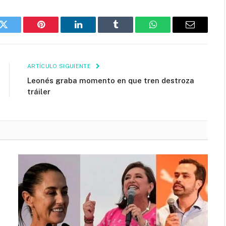
k
Twitter
Pinterest
LinkedIn
Tumblr
WhatsApp
Email
ARTÍCULO SIGUIENTE
Leonés graba momento en que tren destroza
tráiler