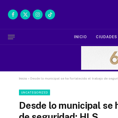
Facebook
X
Instagram
TikTok
(Twitter)
INICIO
CIUDADES
Inicio
»
Desde lo municipal se ha fortalecido el trabajo de segu
UNCATEGORIZED
Desde lo municipal se h
de seguridad: HLS