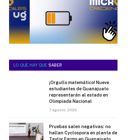
LO QUE HAY QUE
SABER
¡Orgullo matemático! Nueve
estudiantes de Guanajuato
representarán al estado en
Olimpiada Nacional
7 agosto, 2026
Pruebas salen negativas: no
hallan Cyclospora en planta de
Taylor Farms en Guanajuato