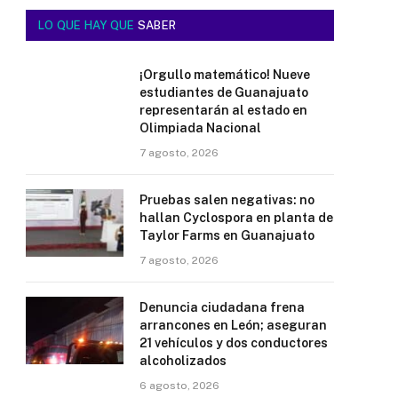
LO QUE HAY QUE
SABER
¡Orgullo matemático! Nueve
estudiantes de Guanajuato
representarán al estado en
Olimpiada Nacional
7 agosto, 2026
Pruebas salen negativas: no
hallan Cyclospora en planta de
Taylor Farms en Guanajuato
7 agosto, 2026
Denuncia ciudadana frena
arrancones en León; aseguran
21 vehículos y dos conductores
alcoholizados
6 agosto, 2026