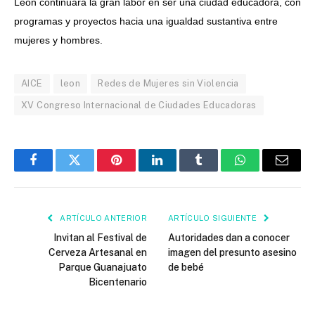
León continuará la gran labor en ser una ciudad educadora, con
programas y proyectos hacia una igualdad sustantiva entre
mujeres y hombres.
AICE
leon
Redes de Mujeres sin Violencia
XV Congreso Internacional de Ciudades Educadoras
Facebook
Twitter
Pinterest
LinkedIn
Tumblr
WhatsApp
Email
ARTÍCULO ANTERIOR
ARTÍCULO SIGUIENTE
Invitan al Festival de
Autoridades dan a conocer
Cerveza Artesanal en
imagen del presunto asesino
Parque Guanajuato
de bebé
Bicentenario